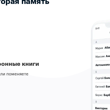
торая память
фонные книги
сли поменяете