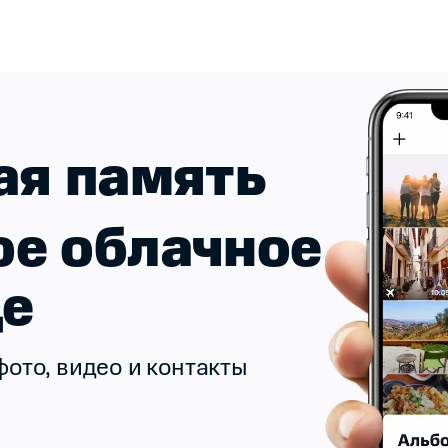
ая память
ое облачное
е
фото, видео
и контакты