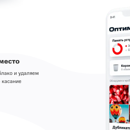
место
блако и удаляем
 касание